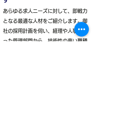
あらゆる求人ニーズに対して、即戦力
となる最適な人材をご紹介します。御
社の採用計画を伺い、経理や人事とい
った管理部門から、技術性の高い職種
まで、幅広く迅速に対応いたします。
採用計画の立案から戦略的な人材確
保、供給までをご提案可能です。お気
軽にご相談ください。
場所：ご訪問いたします
お問い合わせ